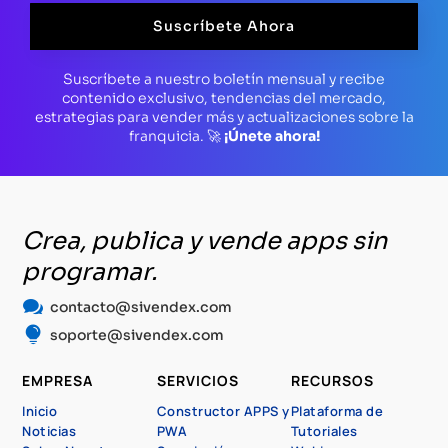
Suscríbete Ahora
Suscríbete a nuestro boletín mensual y recibe
contenido exclusivo, tendencias del mercado,
estrategias para vender más y actualizaciones sobre la
franquicia. 🚀
¡Únete ahora!
Crea, publica y vende apps sin
programar.

contacto@sivendex.com

soporte@sivendex.com
EMPRESA
SERVICIOS
RECURSOS
Inicio
Constructor APPS y
Plataforma de
Noticias
PWA
Tutoriales