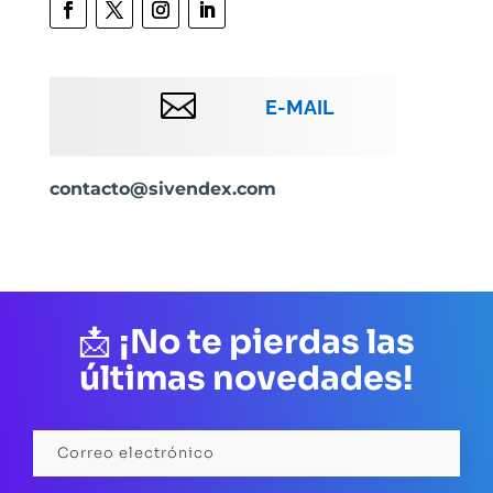

E-MAIL
contacto@sivendex.com
📩
¡No te pierdas las
últimas novedades!