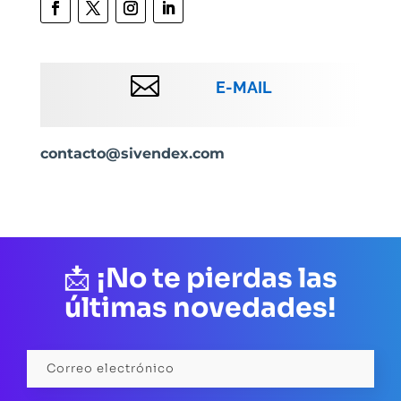

E-MAIL
contacto@sivendex.com
📩
¡No te pierdas las
últimas novedades!