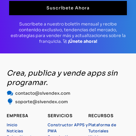
Suscríbete Ahora
Suscríbete a nuestro boletín mensual y recibe
contenido exclusivo, tendencias del mercado,
estrategias para vender más y actualizaciones sobre la
franquicia. 🚀
¡Únete ahora!
Crea, publica y vende apps sin
programar.

contacto@sivendex.com

soporte@sivendex.com
EMPRESA
SERVICIOS
RECURSOS
Inicio
Constructor APPS y
Plataforma de
Noticias
PWA
Tutoriales