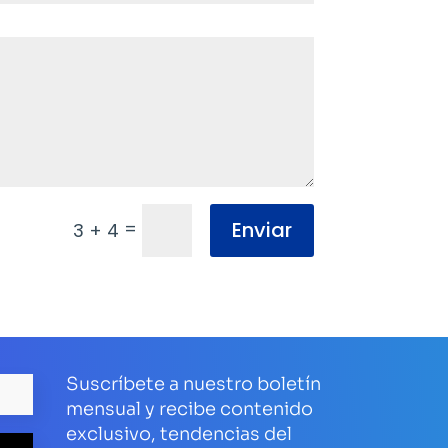
=
Enviar
3 + 4
Suscríbete a nuestro boletín
mensual y recibe contenido
exclusivo, tendencias del