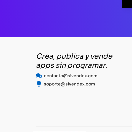
Crea, publica y vende
apps sin programar.

contacto@sivendex.com

soporte@sivendex.com