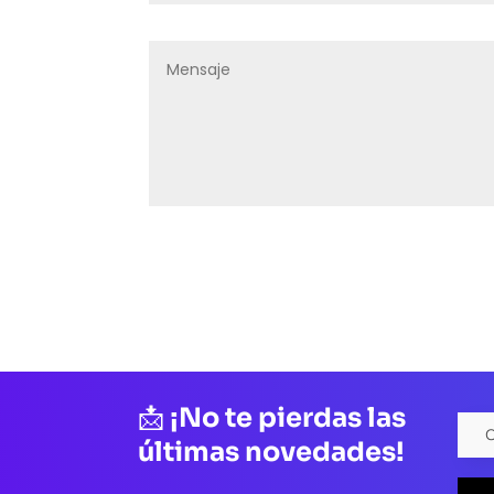
📩
¡No te pierdas las
últimas novedades!