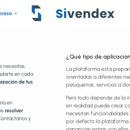
resa
¿Qué tipo de aplicacio
e necesitas.
La plataforma está prepara
yudarte en cada
orientadas a diferentes ne
ización de tus
peluquerías, servicios a dom
Pero todo depende de la i
ría en
en realidad puede crear cas
de
resolver
necesitan funcionalidades
ontáctanos y
por defecto la plataforma,
ganancias extras con ellas.