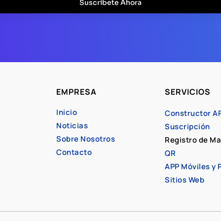
Suscríbete Ahora
EMPRESA
SERVICIOS
Inicio
Constructor A
Noticias
Suscripción
Sobre Nosotros
Registro de M
Contacto
QR
APP Móviles y
Sitios Web