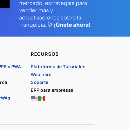
mercado, estrategias para
vender más y
actualizaciones sobre la
franquicia. 🚀
¡Únete ahora!
RECURSOS
PPS y PWA
Plataforma de Tutoriales
Webinars
arca
Soporte
ERP para empresas
 PWAs