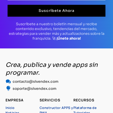
Suscríbete Ahora
Suscríbete a nuestro boletín mensual y recibe
contenido exclusivo, tendencias del mercado,
estrategias para vender más y actualizaciones sobre la
franquicia. 🚀
¡Únete ahora!
Crea, publica y vende apps sin
programar.

contacto@sivendex.com

soporte@sivendex.com
EMPRESA
SERVICIOS
RECURSOS
Inicio
Constructor APPS y
Plataforma de
Noticias
PWA
Tutoriales