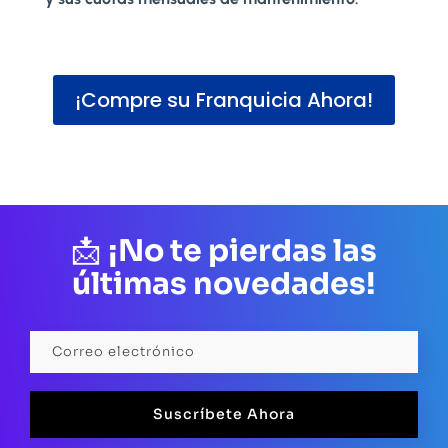
¡Compre su Franquicia Ahora!
📩
¡No te pierdas las
últimas novedades!
Suscríbete Ahora