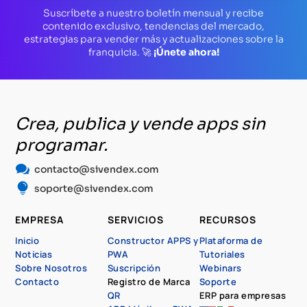
Suscríbete a nuestro boletín mensual y recibe
contenido exclusivo, tendencias del mercado,
estrategias para vender más y actualizaciones sobre la
franquicia. 🚀
¡Únete ahora!
Crea, publica y vende apps sin
programar.

contacto@sivendex.com

soporte@sivendex.com
EMPRESA
SERVICIOS
RECURSOS
Inicio
Constructor APPS y
Plataforma de
Noticias
PWA
Tutoriales
Sobre Nosotros
Suscripción
Webinars
Contacto
Registro de Marca
Soporte
QR
ERP para empresas