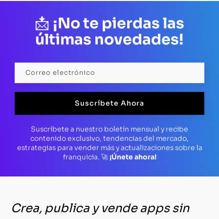
📩
¡No te pierdas las
últimas novedades!
Suscríbete Ahora
Suscríbete a nuestro boletín mensual y recibe
contenido exclusivo, tendencias del mercado,
estrategias para vender más y actualizaciones sobre la
franquicia. 🚀
¡Únete ahora!
Crea, publica y vende apps sin