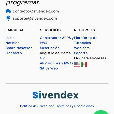
programar.

contacto@sivendex.com

soporte@sivendex.com
EMPRESA
SERVICIOS
RECURSOS
Inicio
Constructor APPS y
Plataforma de
Noticias
PWA
Tutoriales
Sobre Nosotros
Suscripción
Webinars
Contacto
Registro de Marca
Soporte
QR
ERP para empresas
APP Móviles y PWAs
Sitios Web
Política de Privacidad
–
Términos y Condiciones