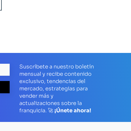
Suscríbete a nuestro boletín
mensual y recibe contenido
exclusivo, tendencias del
mercado, estrategias para
vender más y
actualizaciones sobre la
franquicia. 🚀
¡Únete ahora!