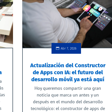
Abr 7, 2026
Actualización del Constructor
a
de Apps con IA: el futuro del
desarrollo móvil ya está aquí
a
ás
Hoy queremos compartir una gran
las
noticia que marca un antes y un
e
después en el mundo del desarrollo
s
tecnológico: el constructor de apps de