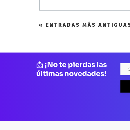
« ENTRADAS MÁS ANTIGUA
📩
¡No te pierdas las
últimas novedades!