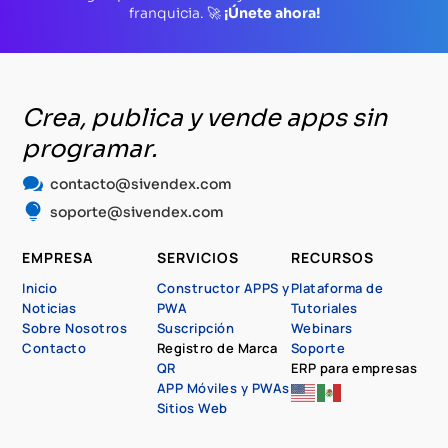
franquicia. 🚀
¡Únete ahora!
Crea, publica y vende apps sin
programar.

contacto@sivendex.com

soporte@sivendex.com
EMPRESA
SERVICIOS
RECURSOS
Inicio
Constructor APPS y
Plataforma de
Noticias
PWA
Tutoriales
Sobre Nosotros
Suscripción
Webinars
Contacto
Registro de Marca
Soporte
QR
ERP para empresas
APP Móviles y PWAs
Sitios Web