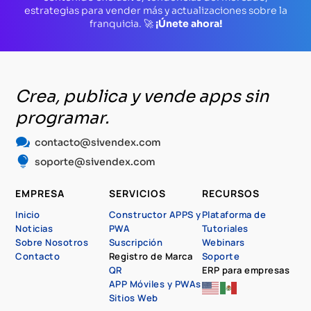
estrategias para vender más y actualizaciones sobre la
franquicia. 🚀
¡Únete ahora!
Crea, publica y vende apps sin
programar.

contacto@sivendex.com

soporte@sivendex.com
EMPRESA
SERVICIOS
RECURSOS
Inicio
Constructor APPS y
Plataforma de
Noticias
PWA
Tutoriales
Sobre Nosotros
Suscripción
Webinars
Contacto
Registro de Marca
Soporte
QR
ERP para empresas
APP Móviles y PWAs
Sitios Web