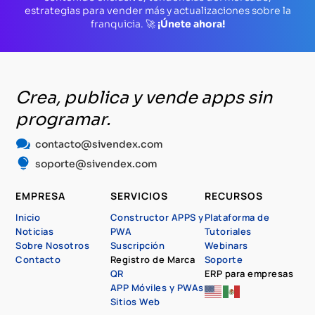
estrategias para vender más y actualizaciones sobre la
franquicia. 🚀
¡Únete ahora!
Crea, publica y vende apps sin
programar.

contacto@sivendex.com

soporte@sivendex.com
EMPRESA
SERVICIOS
RECURSOS
Inicio
Constructor APPS y
Plataforma de
Noticias
PWA
Tutoriales
Sobre Nosotros
Suscripción
Webinars
Contacto
Registro de Marca
Soporte
QR
ERP para empresas
APP Móviles y PWAs
Sitios Web