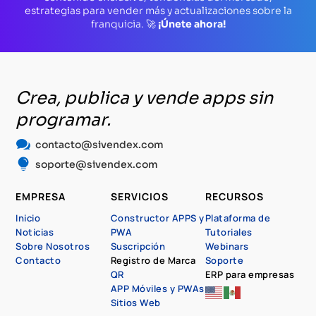
estrategias para vender más y actualizaciones sobre la
franquicia. 🚀
¡Únete ahora!
Crea, publica y vende apps sin
programar.

contacto@sivendex.com

soporte@sivendex.com
EMPRESA
SERVICIOS
RECURSOS
Inicio
Constructor APPS y
Plataforma de
Noticias
PWA
Tutoriales
Sobre Nosotros
Suscripción
Webinars
Contacto
Registro de Marca
Soporte
QR
ERP para empresas
APP Móviles y PWAs
Sitios Web