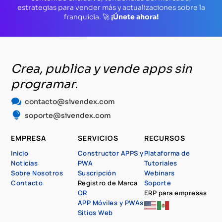
estrategias para vender más y actualizaciones sobre la
franquicia. 🚀
¡Únete ahora!
Crea, publica y vende apps sin
programar.

contacto@sivendex.com

soporte@sivendex.com
EMPRESA
SERVICIOS
RECURSOS
Inicio
Constructor APPS y
Plataforma de
Noticias
PWA
Tutoriales
Sobre Nosotros
Suscripción
Webinars
Contacto
Registro de Marca
Soporte
QR
ERP para empresas
APP Móviles y PWAs
Sitios Web