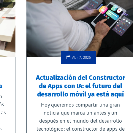
Abr 7, 2026
Actualización del Constructor
a
de Apps con IA: el futuro del
desarrollo móvil ya está aquí
a
ás
Hoy queremos compartir una gran
las
noticia que marca un antes y un
e
después en el mundo del desarrollo
s
tecnológico: el constructor de apps de