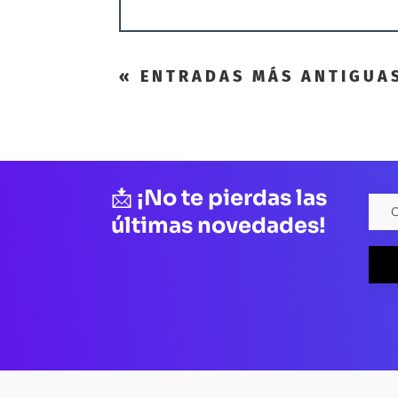
« ENTRADAS MÁS ANTIGUA
📩
¡No te pierdas las
últimas novedades!