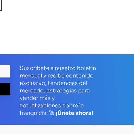
Suscríbete a nuestro boletín
mensual y recibe contenido
exclusivo, tendencias del
mercado, estrategias para
vender más y
actualizaciones sobre la
franquicia. 🚀
¡Únete ahora!