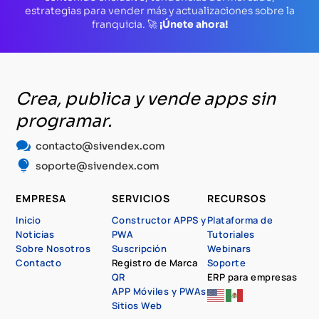
estrategias para vender más y actualizaciones sobre la
franquicia. 🚀
¡Únete ahora!
Crea, publica y vende apps sin
programar.

contacto@sivendex.com

soporte@sivendex.com
EMPRESA
SERVICIOS
RECURSOS
Inicio
Constructor APPS y
Plataforma de
Noticias
PWA
Tutoriales
Sobre Nosotros
Suscripción
Webinars
Contacto
Registro de Marca
Soporte
QR
ERP para empresas
APP Móviles y PWAs
Sitios Web