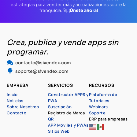
estrategias para vender más y actualizaciones sobre la
franquicia. 🚀
¡Únete ahora!
Crea, publica y vende apps sin
programar.

contacto@sivendex.com

soporte@sivendex.com
EMPRESA
SERVICIOS
RECURSOS
Inicio
Constructor APPS y
Plataforma de
Noticias
PWA
Tutoriales
Sobre Nosotros
Suscripción
Webinars
Contacto
Registro de Marca
Soporte
QR
ERP para empresas
APP Móviles y PWAs
Sitios Web