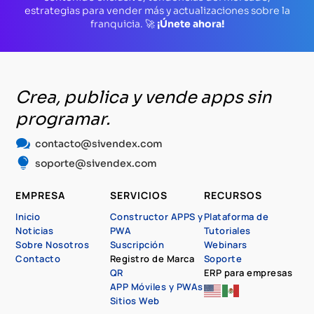
estrategias para vender más y actualizaciones sobre la
franquicia. 🚀
¡Únete ahora!
Crea, publica y vende apps sin
programar.

contacto@sivendex.com

soporte@sivendex.com
EMPRESA
SERVICIOS
RECURSOS
Inicio
Constructor APPS y
Plataforma de
Noticias
PWA
Tutoriales
Sobre Nosotros
Suscripción
Webinars
Contacto
Registro de Marca
Soporte
QR
ERP para empresas
APP Móviles y PWAs
Sitios Web