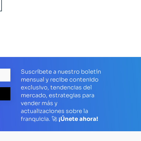
Suscríbete a nuestro boletín
mensual y recibe contenido
exclusivo, tendencias del
mercado, estrategias para
vender más y
actualizaciones sobre la
franquicia. 🚀
¡Únete ahora!