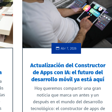
Abr 7, 2026
Actualización del Constructor
a
de Apps con IA: el futuro del
desarrollo móvil ya está aquí
a
ás
Hoy queremos compartir una gran
las
noticia que marca un antes y un
e
después en el mundo del desarrollo
s
tecnológico: el constructor de apps de