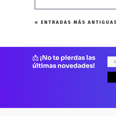
« ENTRADAS MÁS ANTIGUA
📩
¡No te pierdas las
últimas novedades!