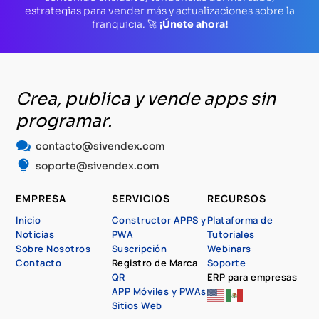
estrategias para vender más y actualizaciones sobre la
franquicia. 🚀
¡Únete ahora!
Crea, publica y vende apps sin
programar.

contacto@sivendex.com

soporte@sivendex.com
EMPRESA
SERVICIOS
RECURSOS
Inicio
Constructor APPS y
Plataforma de
Noticias
PWA
Tutoriales
Sobre Nosotros
Suscripción
Webinars
Contacto
Registro de Marca
Soporte
QR
ERP para empresas
APP Móviles y PWAs
Sitios Web