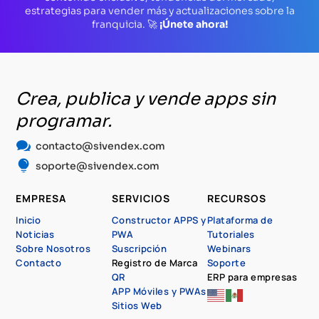
estrategias para vender más y actualizaciones sobre la
franquicia. 🚀
¡Únete ahora!
Crea, publica y vende apps sin
programar.

contacto@sivendex.com

soporte@sivendex.com
EMPRESA
SERVICIOS
RECURSOS
Inicio
Constructor APPS y
Plataforma de
Noticias
PWA
Tutoriales
Sobre Nosotros
Suscripción
Webinars
Contacto
Registro de Marca
Soporte
QR
ERP para empresas
APP Móviles y PWAs
Sitios Web